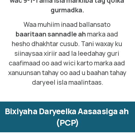
wac 9-1-1 ama isla markiiba tag qolka 
gurmadka.
Waa muhiim inaad ballansato 
baaritaan sannadle ah
 marka aad 
hesho dhakhtar cusub. Tani waxay ku 
siinaysaa xiriir aad la leedahay guri 
caafimaad oo aad wici karto marka aad 
xanuunsan tahay oo aad u baahan tahay 
daryeel isla maalintaas.
Bixiyaha Daryeelka Aasaasiga ah 
(PCP)