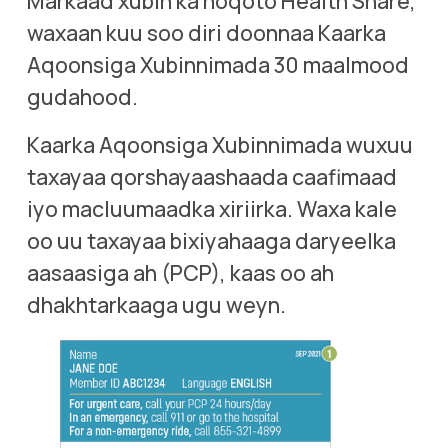
Markaad xubin ka noqoto Health Share, 
waxaan kuu soo diri doonnaa Kaarka 
Aqoonsiga Xubinnimada 30 maalmood 
gudahood.
Kaarka Aqoonsiga Xubinnimada wuxuu 
taxayaa qorshayaashaada caafimaad 
iyo macluumaadka xiriirka. Waxa kale 
oo uu taxayaa bixiyahaaga daryeelka 
aasaasiga ah (PCP), kaas oo ah 
dhakhtarkaaga ugu weyn.