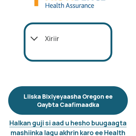
Xiriir
Liiska Bixiyeyaasha Oregon ee
Qaybta Caafimaadka
Halkan guji si aad u hesho buugaagta
mashiinka lagu akhrin karo ee Health