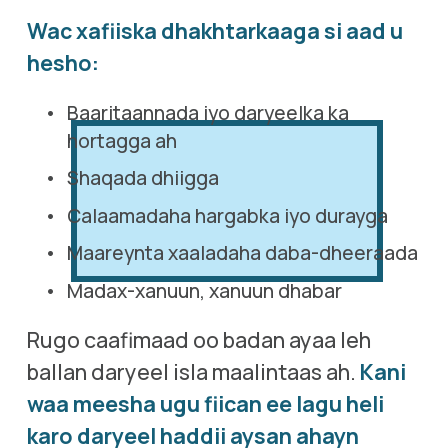
Wac xafiiska dhakhtarkaaga si aad u 
hesho:
Baaritaannada iyo daryeelka ka 
hortagga ah
Shaqada dhiigga
Calaamadaha hargabka iyo durayga
Maareynta xaaladaha daba-dheeraada
Madax-xanuun, xanuun dhabar
Rugo caafimaad oo badan ayaa leh 
ballan daryeel isla maalintaas ah. 
Kani 
waa meesha ugu fiican ee lagu heli 
karo daryeel haddii aysan ahayn 