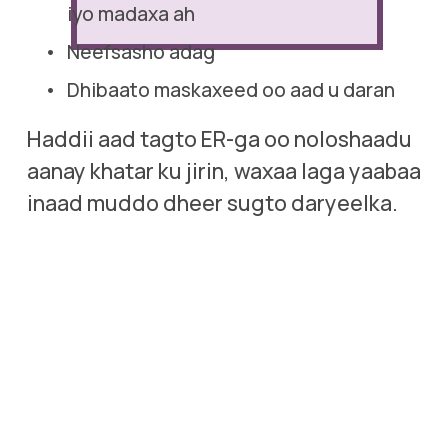
iyo madaxa ah
Neefsasho adag
Dhibaato maskaxeed oo aad u daran
Haddii aad tagto ER-ga oo noloshaadu 
aanay khatar ku jirin, waxaa laga yaabaa 
inaad muddo dheer sugto daryeelka.