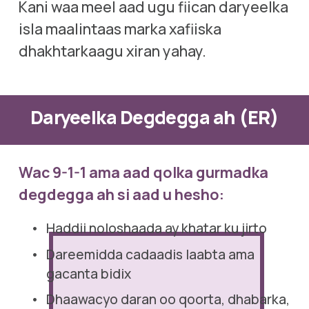
Kani waa meel aad ugu fiican daryeelka 
isla maalintaas marka xafiiska 
dhakhtarkaagu xiran yahay.
Daryeelka Degdegga ah (ER)
Wac 9-1-1 ama aad qolka gurmadka 
degdegga ah si aad u hesho:
Haddii noloshaada ay khatar ku jirto
Dareemidda cadaadis laabta ama 
gacanta bidix
Dhaawacyo daran oo qoorta, dhabarka, 