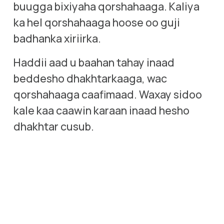
buugga bixiyaha qorshahaaga. Kaliya 
ka hel qorshahaaga hoose oo guji 
badhanka xiriirka. 
Haddii aad u baahan tahay inaad 
beddesho dhakhtarkaaga, wac 
qorshahaaga caafimaad. Waxay sidoo 
kale kaa caawin karaan inaad hesho 
dhakhtar cusub.