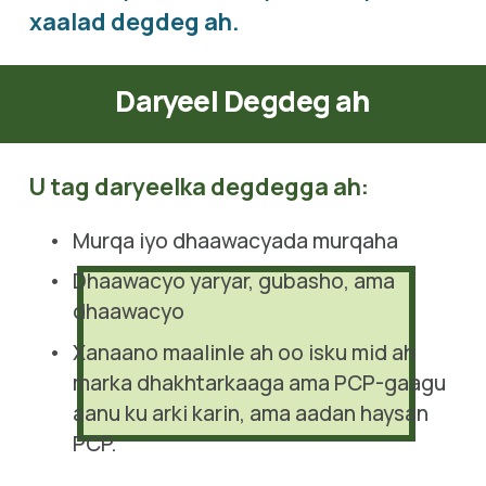
xaalad degdeg ah.
Daryeel Degdeg ah
U tag daryeelka degdegga ah:
Murqa iyo dhaawacyada murqaha
Dhaawacyo yaryar, gubasho, ama 
dhaawacyo
Xanaano maalinle ah oo isku mid ah 
marka dhakhtarkaaga ama PCP-gaagu 
aanu ku arki karin, ama aadan haysan 
PCP.