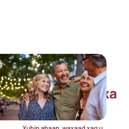
Faa'iidooyinka 
Qorshaha
Xubin ahaan, waxaad xaq u 