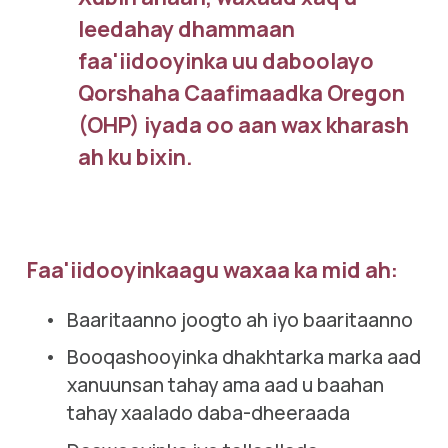
leedahay dhammaan 
faa'iidooyinka uu daboolayo 
Qorshaha Caafimaadka Oregon 
(OHP) iyada oo aan wax kharash 
ah ku bixin.
Faa'iidooyinkaagu waxaa ka mid ah:
Baaritaanno joogto ah iyo baaritaanno 
Booqashooyinka dhakhtarka marka aad 
xanuunsan tahay ama aad u baahan 
tahay xaalado daba-dheeraada