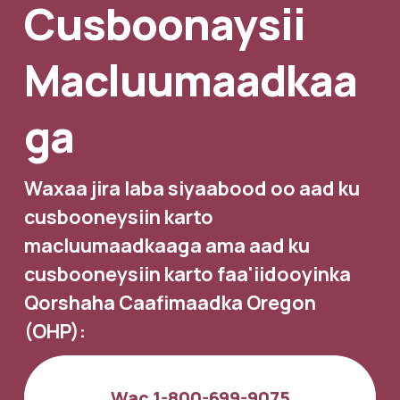
Cusboonaysii 
Macluumaadkaa
ga
Waxaa jira laba siyaabood oo aad ku 
cusbooneysiin karto 
macluumaadkaaga ama aad ku 
cusbooneysiin karto faa'iidooyinka 
Qorshaha Caafimaadka Oregon 
(OHP):
Wac 1-800-699-9075