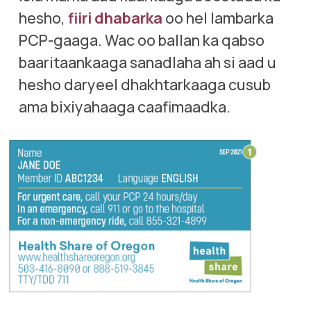
hesho, 
fiiri dhabarka
 oo hel lambarka 
PCP-gaaga. Wac oo ballan ka qabso 
baaritaankaaga sanadlaha ah si aad u 
hesho daryeel dhakhtarkaaga cusub 
ama bixiyahaaga caafimaadka.