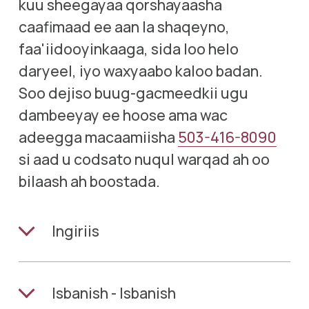
kuu sheegayaa qorshayaasha 
caafimaad ee aan la shaqeyno, 
faa'iidooyinkaaga, sida loo helo 
daryeel, iyo waxyaabo kaloo badan. 
Soo dejiso buug-gacmeedkii ugu 
dambeeyay ee hoose ama wac 
adeegga macaamiisha 
503-416-8090
si aad u codsato nuqul warqad ah oo 
bilaash ah boostada.
Ingiriis
Isbanish - Isbanish