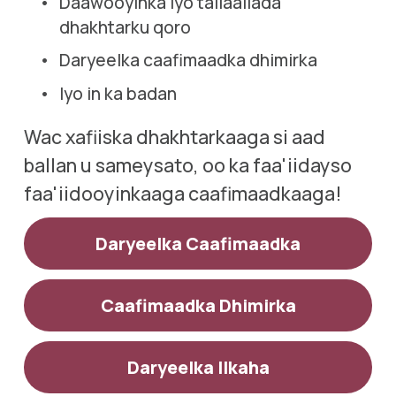
Daawooyinka iyo tallaallada 
dhakhtarku qoro
Daryeelka caafimaadka dhimirka 
Iyo in ka badan
Wac xafiiska dhakhtarkaaga si aad 
ballan u sameysato, oo ka faa'iidayso 
faa'iidooyinkaaga caafimaadkaaga!
Daryeelka Caafimaadka
Caafimaadka Dhimirka
Daryeelka Ilkaha