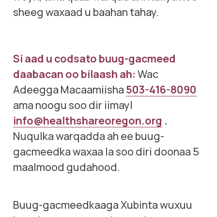
sheeg waxaad u baahan tahay.  
Si aad u codsato buug-gacmeed 
daabacan oo bilaash ah:
 Wac 
Adeegga Macaamiisha 
503-416-8090
ama noogu soo dir iimayl 
info@healthshareoregon.org
.
Nuqulka warqadda ah ee buug-
gacmeedka waxaa la soo diri doonaa 5 
maalmood gudahood.
Buug-gacmeedkaaga Xubinta wuxuu 