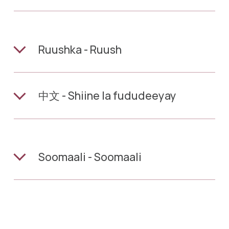
Ruushka - Ruush
中文 - Shiine la fududeeyay
Soomaali - Soomaali
Tiếng Việt - Fiitnaam