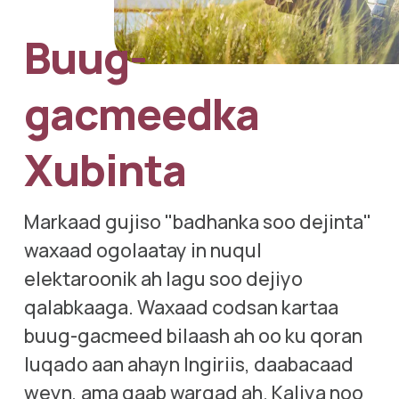
Buug-
gacmeedka 
Xubinta
Markaad gujiso "badhanka soo dejinta" 
waxaad ogolaatay in nuqul 
elektaroonik ah lagu soo dejiyo 
qalabkaaga. Waxaad codsan kartaa 
buug-gacmeed bilaash ah oo ku qoran 
luqado aan ahayn Ingiriis, daabacaad 
weyn, ama qaab warqad ah. Kaliya noo 