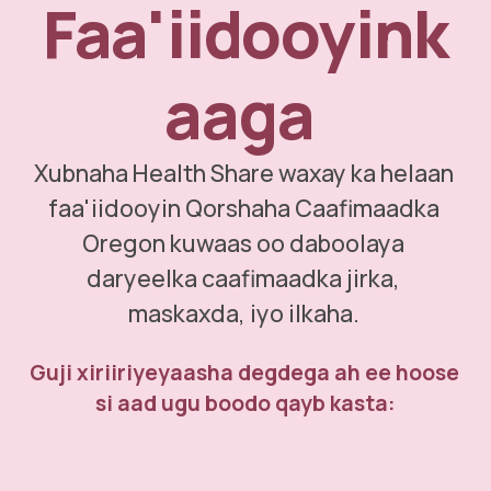
Faa'iidooyink
aaga 
Xubnaha Health Share waxay ka helaan 
faa'iidooyin Qorshaha Caafimaadka 
Oregon kuwaas oo daboolaya 
daryeelka caafimaadka jirka, 
maskaxda, iyo ilkaha. 
Guji xiriiriyeyaasha degdega ah ee hoose 
si aad ugu boodo qayb kasta: