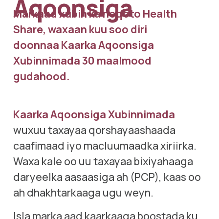
Aqoonsiga
Markaad xubin ka noqoto Health 
Share, waxaan kuu soo diri 
doonnaa Kaarka Aqoonsiga 
Xubinnimada 30 maalmood 
gudahood.
Kaarka Aqoonsiga Xubinnimada
wuxuu taxayaa qorshayaashaada 
caafimaad iyo macluumaadka xiriirka. 
Waxa kale oo uu taxayaa bixiyahaaga 
daryeelka aasaasiga ah (PCP), kaas oo 
ah dhakhtarkaaga ugu weyn.
Isla marka aad kaarkaaga boostada ku 