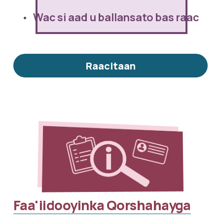
Wac si aad u ballansato bas raac
Raacitaan
Faa'iidooyinka Qorshahayga