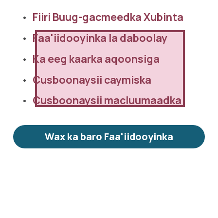
Fiiri Buug-gacmeedka Xubinta 
Faa'iidooyinka la daboolay
Ka eeg kaarka aqoonsiga
Cusboonaysii caymiska
Cusboonaysii macluumaadka
Wax ka baro Faa'iidooyinka