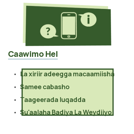
Caawimo Hel
La xiriir adeegga macaamiisha
Samee cabasho
Taageerada luqadda
Su'aalaha Badiya La Weydiiyo