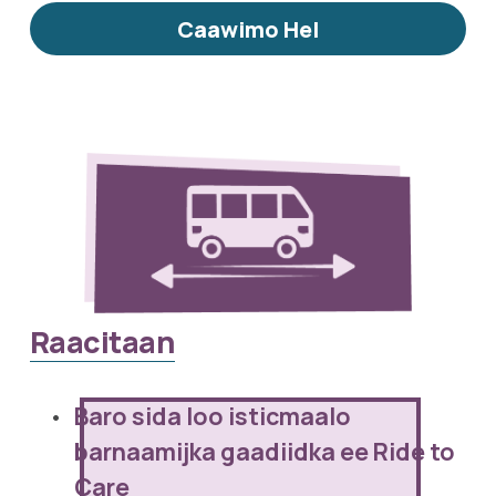
Caawimo Hel
Raacitaan
Baro sida loo isticmaalo 
barnaamijka gaadiidka ee Ride to 
Care