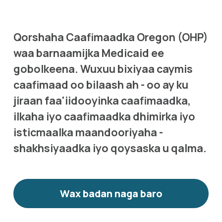
Qorshaha Caafimaadka Oregon (OHP) 
waa barnaamijka Medicaid ee 
gobolkeena. Wuxuu bixiyaa caymis 
caafimaad oo bilaash ah - oo ay ku 
jiraan faa'iidooyinka caafimaadka, 
ilkaha iyo caafimaadka dhimirka iyo 
isticmaalka maandooriyaha - 
shakhsiyaadka iyo qoysaska u qalma.
Wax badan naga baro