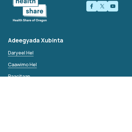
Adeegyada Xubinta
Daryeel Hel
Caawimo Hel
Raacitaan
Faa'iidooyinka Xubinnimada
Faa'iidooyinka Qorshaha
Caafimaadka iyo Fayoobida