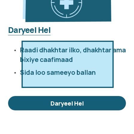
Daryeel Hel
Raadi dhakhtar ilko, dhakhtar ama 
bixiye caafimaad
Sida loo sameeyo ballan
Daryeel Hel