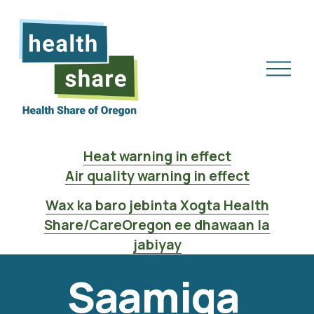
F
u
r
L
i
Heat warning in effect
i
Air quality warning in effect
s
k
Wax ka baro jebinta Xogta Health
a
Share/CareOregon ee dhawaan la
jabiyay
Saamiga 