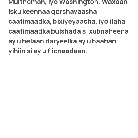
Multnomah, iyo Washington. Waxaan 
isku keennaa qorshayaasha 
caafimaadka, bixiyeyaasha, iyo ilaha 
caafimaadka bulshada si xubnaheena 
ay u helaan daryeelka ay u baahan 
yihiin si ay u fiicnaadaan.