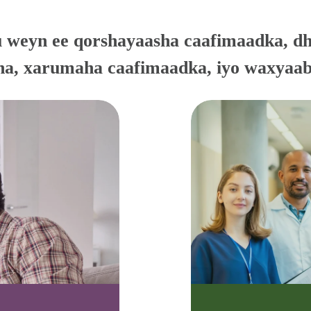
eyn ee qorshayaasha caafimaadka, dhakh
a, xarumaha caafimaadka, iyo waxyaab