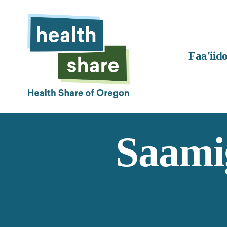
Faa'iid
Saami