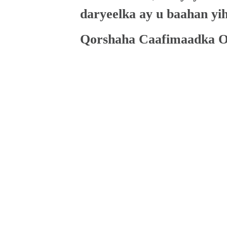
daryeelka ay u baahan yihi
Qorshaha Caafimaadka O
waa barnaamijka Medicaid
gobolkeena. Wuxuu bixiya
caafimaad oo bilaash ah - 
jiraan faa'iidooyinka caaf
ilkaha iyo caafimaadka dh
isticmaalka maandooriyaha
shakhsiyaadka iyo qoysas
Wax badan naga