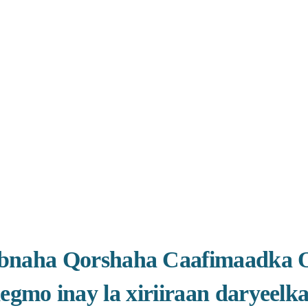
naha Qorshaha Caafimaadka Or
egmo inay la xiriiraan daryeelka