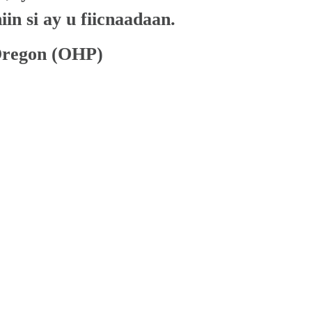
in si ay u fiicnaadaan.
regon (OHP) 
 ee 
a caymis 
oo ay ku 
imaadka, 
imirka iyo 
 - 
ka u qalma.
 baro