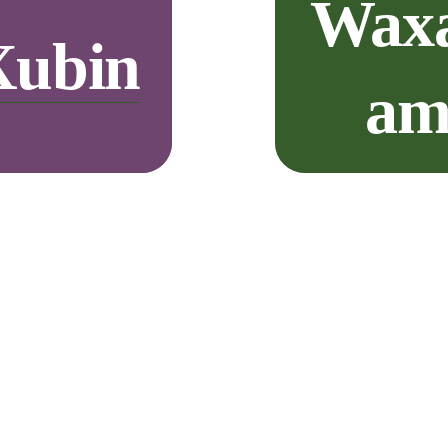
Waxa
Xubin
am