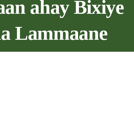
an ahay Bixiye
a Lammaane