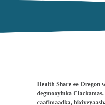
Health Share ee Oregon 
degmooyinka Clackamas, 
caafimaadka, bixiyeyaasha