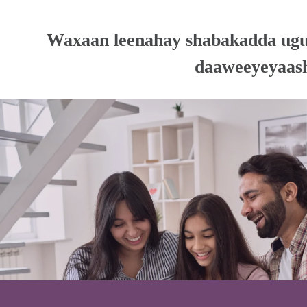
Waxaan leenahay shabakadda ugu w
daaweeyeyaash