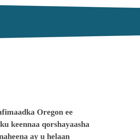
fimaadka Oregon ee 
ku keennaa qorshayaasha 
naheena ay u helaan 