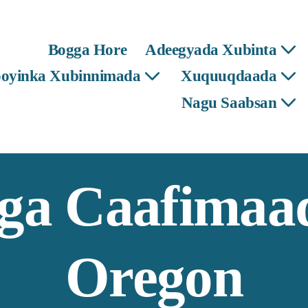
Bogga Hore
Adeegyada Xubinta
ooyinka Xubinnimada
Xuquuqdaada
Nagu Saabsan
ga Caafimaad
Oregon