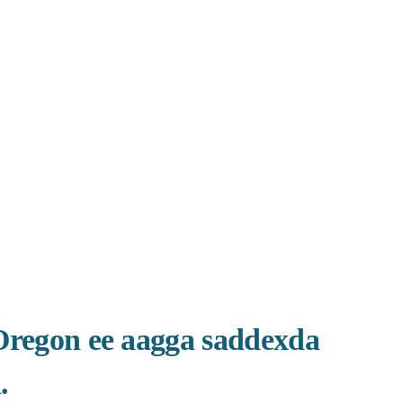
egon ee aagga saddexda 
. 