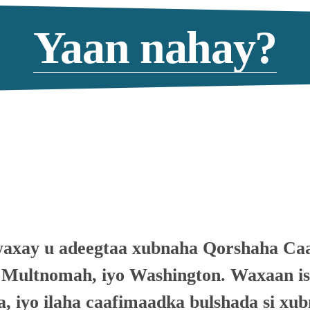
Yaan nahay?
waxay u adeegtaa xubnaha Qorshaha Caa
Multnomah, iyo Washington. Waxaan is
, iyo ilaha caafimaadka bulshada si xub