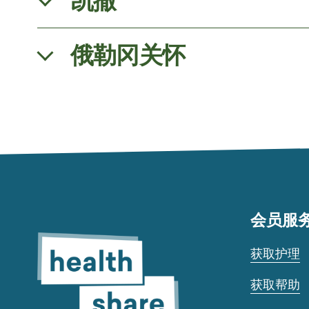
凯撒
俄勒冈关怀
会员服
获取护理
获取帮助