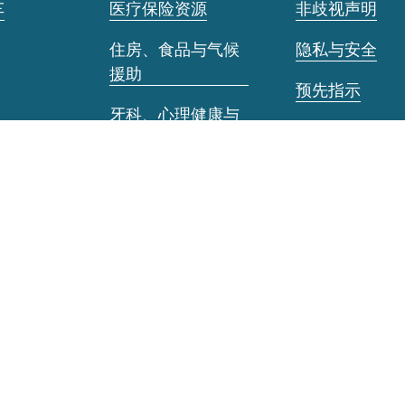
车
医疗保险资源
非歧视声明
住房、食品与气候
隐私与安全
援助
预先指示
牙科、心理健康与
护理交接
处方药
第三方责任