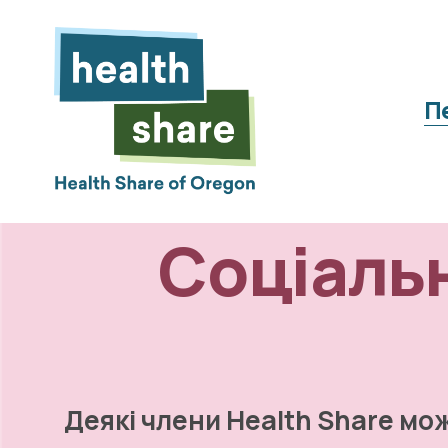
П
Соціальні
Деякі члени Health Share мож