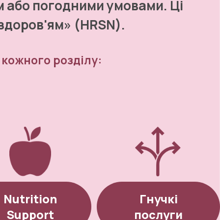
 або погодними умовами. Ці 
 здоров'ям» (HRSN).
 кожного розділу:
Nutrition
Гнучкі
Support
послуги