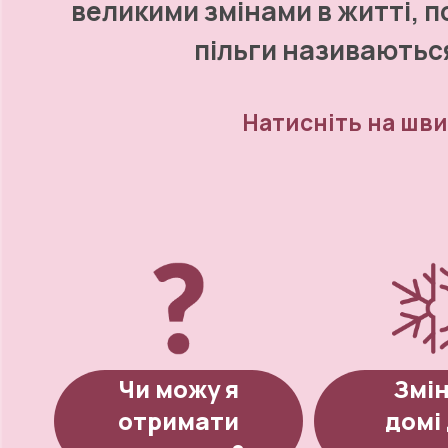
великими змінами в житті, п
пільги називаються
Натисніть на шви
Чи можу я
Змін
отримати
домі