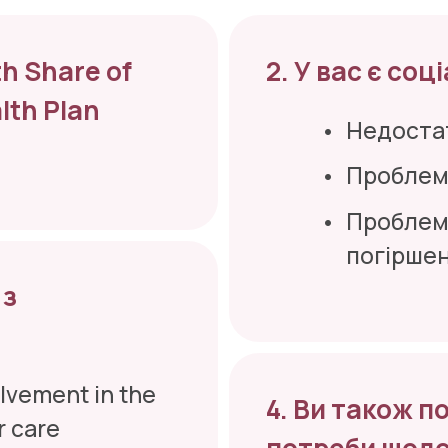
h Share of 
2. У вас є со
th Plan 
Недостат
Проблем
Проблеми
погіршен
з 
lvement in the 
4. Ви також п
r care