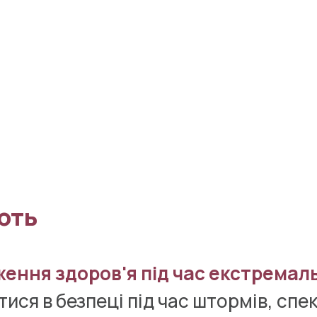
ють
ження здоров'я під час екстремал
ися в безпеці під час штормів, спек