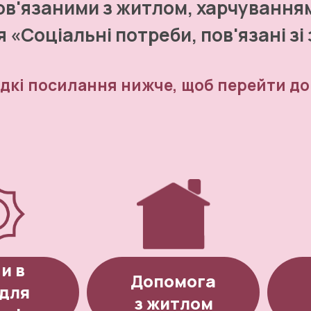
ов'язаними з житлом, харчуванням
 «Соціальні потреби, пов'язані зі
дкі посилання нижче, щоб перейти до
и в
Допомога
 для
з житлом