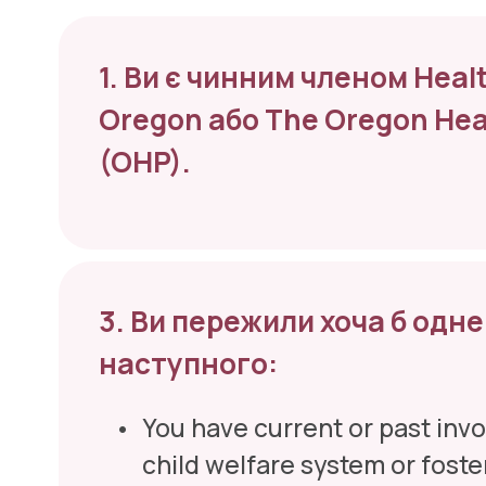
1. Ви є чинним членом Healt
Oregon або The Oregon Heal
(OHP).
3. Ви пережили хоча б одне 
наступного:
You have current or past invo
child welfare system or foste