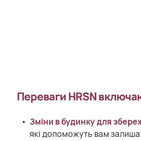
Переваги HRSN включа
Зміни в будинку для збере
які допоможуть вам залишат