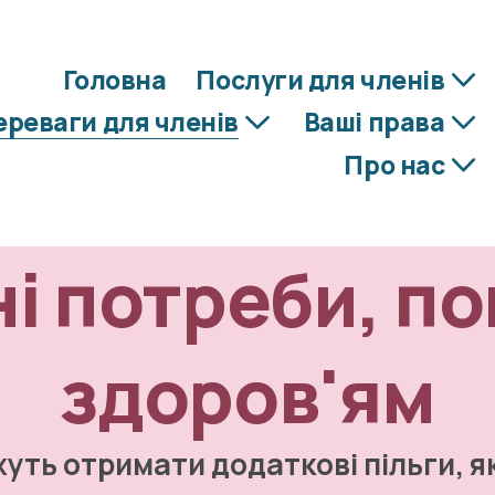
Головна
Послуги для членів
ереваги для членів
Ваші права
Про нас
 потреби, пов'
здоров'ям
уть отримати додаткові пільги, як