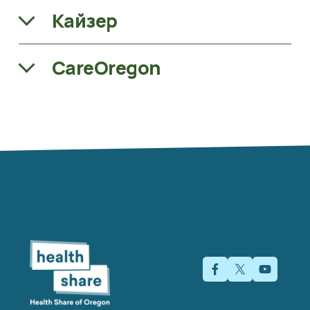
Кайзер
CareOregon