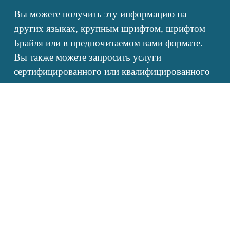
Вы можете получить эту информацию на 
других языках, крупным шрифтом, шрифтом 
Брайля или в предпочитаемом вами формате. 
Вы также можете запросить услуги 
сертифицированного или квалифицированного 
переводчика. Эта помощь предоставляется 
бесплатно. Позвоните по номеру 503-416-8090 
или TTY #TTY#. Мы принимаем релейные 
звонки.
© 2025 Health Share of Oregon