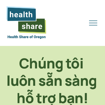
M
ở
M
e
n
u
Chúng tôi 
luôn sẵn sàng 
hỗ trợ bạn!