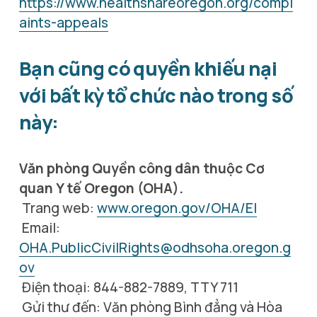
https://www.healthshareoregon.org/compl
aints-appeals
Bạn cũng có quyền khiếu nại 
với bất kỳ tổ chức nào trong số 
này:
Văn phòng Quyền công dân thuộc Cơ 
quan Y tế Oregon (OHA).
 Trang web: 
www.oregon.gov/OHA/EI
 Email: 
OHA.PublicCivilRights@odhsoha.oregon.g
ov
 Điện thoại: 844-882-7889, TTY 711
 Gửi thư đến: Văn phòng Bình đẳng và Hòa 