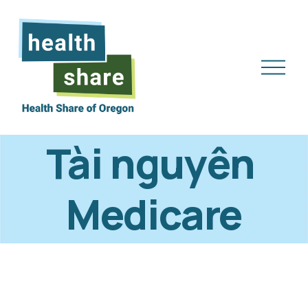
M
ở
M
e
n
Tài nguyên 
u
Medicare